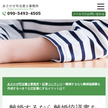
090-5493-4505
メニュ
メールでのお問い合わせ
ー
あさかぜ司法書士事務所
>
記事コンテンツ
>
離婚するなら離婚協議書を
作成するべき？公正証書にするメリットは？
離婚するなら離婚協議書を